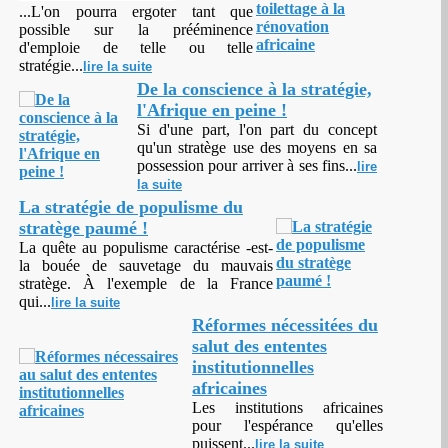
...
L'on pourra ergoter tant que
possible sur la prééminence
d'emploie de telle ou telle
stratégie...
lire la suite
De la conscience à la stratégie,
l'Afrique en peine !
Si d'une part, l'on part du concept
qu'un stratège use des moyens en sa
possession pour arriver à ses fins...
lire
la suite
La stratégie de populisme du
stratège paumé !
La quête au populisme caractérise -est-
la bouée de sauvetage du mauvais
stratège. À l'exemple de la France
qui...
lire la suite
Réformes nécessitées du
salut des ententes
institutionnelles
africaines
Les institutions africaines
pour l'espérance qu'elles
puissent...
lire la suite