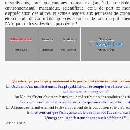
ressortissants, sur quelconques domaines (sociétal, sociétair
environnemental, mécanique, scientifique, etc.), de part ce mo
d'appréciation des autres et actuels leaders aux jeunesses de colon
être entendu de confortable que ces colonisés de fond d'esprit soien
l'Afrique sur les voies de la prospérité ?
Tribune-Réflexion
Jeunesses
Révélation
Message aux
Joseph TAPA
Africaines
sur l'Afrique
Grands frères
Qu'est-ce qui participe grandement à la paix sociétale au sein des natio
En Occident c'est manifestement l'employabilité ou l'escompte à espérance du t
soit son sexe, son rang social...
Au Moyen-Orient c'est manifestement la redistribution des produits des ric
En Asie c'est manifestement l'emprise de participation collective à la constr
En Afrique c'est manifestement le développement de la corruption et le plébiscit
Et il se soutient que l'Afrique serait le continent de l'avenir et sur 
l'émergence...manifestement pas pour les Africains !!!!!
Joseph TAPA