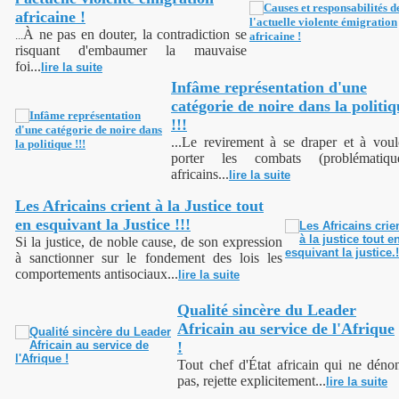
africaine !
À ne pas en douter, la contradiction se
...
risquant d'embaumer la mauvaise
foi...
lire la suite
Infâme représentation d'une
catégorie de noire dans la politiq
!!!
...Le revirement à se draper et à voul
porter les combats (problématiqu
africains...
lire la suite
Les Africains crient à la Justice tout
en esquivant la Justice !!!
Si la justice, de noble cause, de son expression
à sanctionner sur le fondement des lois les
comportements antisociaux...
lire la suite
Qualité sincère du Leader
Africain au service de l'Afrique
!
Tout chef d'État africain qui ne déno
pas, rejette explicitement...
lire la suite