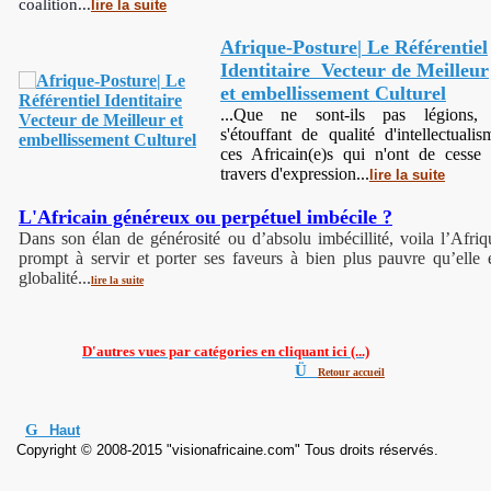
coalition...
lire la suite
Afrique-Posture| Le Référentiel
Identitaire Vecteur de Meilleur
et embellissement Culturel
...
Que ne sont-ils pas légions, 
s'étouffant de qualité d'intellectualis
ces Africain(e)s qui n'ont de cesse
travers d'expression...
lire la suite
L'Africain généreux ou perpétuel imbécile ?
Dans son élan de générosité ou d’absolu imbécillité, voila l’Afriq
prompt à servir et porter ses faveurs à bien plus pauvre qu’elle 
globalité...
lire la suite
D'autres vues par catégories en cliquant ici (...)
Ü
Retour accueil
G
Haut
Copyright © 2008-2015 "visionafricaine.com" Tous droits réservés.