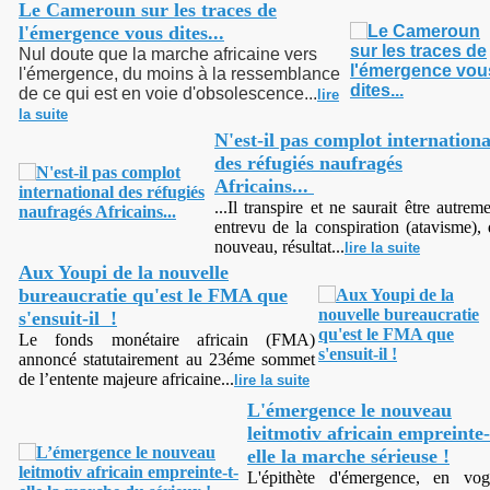
Le Cameroun sur les traces de
l'émergence vous dites...
Nul doute que la marche africaine vers
l'émergence, du moins à la ressemblance
de ce qui est en voie d'obsolescence...
lire
la suite
N'est-il pas complot internationa
des réfugiés naufragés
Africains...
...Il transpire et ne saurait être autrem
entrevu de la conspiration (atavisme),
nouveau, résultat...
lire la suite
Aux Youpi de la nouvelle
bureaucratie qu'est le FMA que
s'ensuit-il !
Le fonds monétaire africain (FMA)
annoncé statutairement au 23éme sommet
de l’entente majeure africaine...
lire la suite
L'émergence le nouveau
leitmotiv africain empreinte-
elle la marche sérieuse !
L'épithète d'émergence, en vo