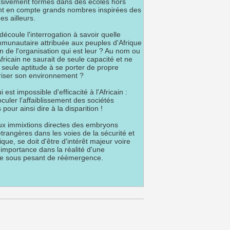
lusivement formés dans des écoles hors
ant en compte grands nombres inspirées des
s ailleurs.
coule l'interrogation à savoir quelle
unautaire attribuée aux peuples d'Afrique
n de l'organisation qui est leur ? Au nom ou
Africain ne saurait de seule capacité et ne
 seule aptitude à se porter de propre
iser son environnement ?
 est impossible d'efficacité à l'Africain :
culer l'affaiblissement des sociétés
pour ainsi dire à la disparition !
 immixtions directes des embryons
trangères dans les voies de la sécurité et
que, se doit d'être d'intérêt majeur voire
importance dans la réalité d'une
ine sous pesant de réémergence.