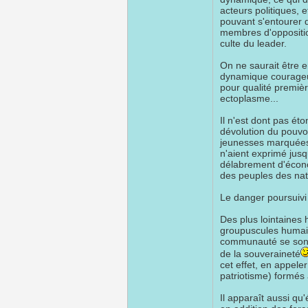
acteurs politiques, 
pouvant s'entourer 
membres d'oppositio
culte du leader.
On ne saurait être e
dynamique courageus
pour qualité premièr
ectoplasme...
Il n'est dont pas ét
dévolution du pouvoi
jeunesses marquée
n'aient exprimé jusq
délabrement d'écono
des peuples des nat
Le danger poursuivi 
Des plus lointaines 
groupuscules humain
communauté se sont
de la souveraineté
cet effet, en appel
patriotisme) formé
Il apparaît aussi qu'