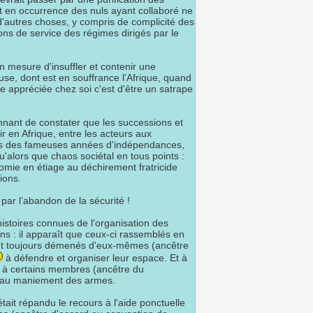
et en occurrence des nuls ayant collaboré ne
d'autres choses, y compris de complicité des
ns de service des régimes dirigés par le
n mesure d'insuffler et contenir une
e, dont est en souffrance l'Afrique, quand
e appréciée chez soi c'est d'être un satrape
onnant de constater que les successions et
r en Afrique, entre les acteurs aux
s des fameuses années d'indépendances,
u'alors que chaos sociétal en tous points :
mie en étiage au déchirement fratricide
ions.
par l’abandon de la sécurité !
histoires connues de l'organisation des
s : il apparaît que ceux-ci rassemblés en
 toujours démenés d'eux-mêmes (ancêtre
à défendre et organiser leur espace. Et à
er à certains membres (ancêtre du
s au maniement des armes.
était répandu le recours à l'aide ponctuelle