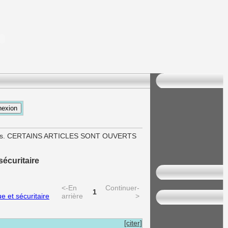
cès. CERTAINS ARTICLES SONT OUVERTS
sécuritaire
<-En
Continuer-
1
e et sécuritaire
arrière
>
[citer]