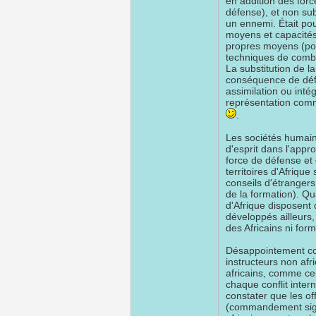
en addition des for
défense), et non su
un ennemi. Était pou
moyens et capacités 
propres moyens (poin
techniques de comb
La substitution de 
conséquence de défa
assimilation ou inté
représentation comm
.
Les sociétés humain
d'esprit dans l'appr
force de défense et 
territoires d'Afrique
conseils d'étrangers
de la formation). Q
d'Afrique disposent
développés ailleurs,
des Africains ni form
Désappointement cour
instructeurs non afri
africains, comme cel
chaque conflit inte
constater que les of
(commandement signi