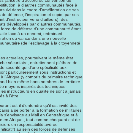
ces (ancêtre d'accord ou convention de
bstitution, à d'autres communautés face à
rsuivi dans le cadre d'amélioration de ses
de défense, l'inspiration et copie, par ses
t d'instructeur venu d'ailleurs), des
ats développés par d'autres communautés.
la force de défense d'une communauté étant
ite face à un ennemi, entrainant
gration du vaincu dans une nouvelle
unautaire (de l'esclavage à la citoyenneté
es actuelles, poursuivant le même état
oche sécuritaire, entretiennent pléthore de
de sécurité qui d'une spécificité aux
 sont particulièrement sous instructions et
 à l'Afrique (y compris du primaire technique
uand bien même bons nombres de territoire
 de moyens inspirés des techniques
 les instructeurs en qualité ne sont à jamais
és à l'être.
ant est-il d'entendre qu'il est invité des
cains à se porter à la formation de militaires
a s'envisage au Mali en Centrafrique et à
rne en Afrique ; tout comme choquant est de
ficiers en responsabilité avérée
ficatif) au sein des forces de défenses