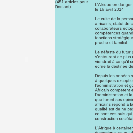
(451 articles pour
L’Afrique en danger p
l'instant)
le 16 avril 2014
Le culte de la perso
africains, statut de 
collaborateurs ecto
compétences quand 
fonctions stratégiqu
proche et familial.
Le néfaste du futur p
s'entourant de plus 
viendrait à ce qu'il 
écrire la destinée d
Depuis les années s
à quelques exceptio
l'administration et
Africain compétent 
l'administration et
que furent ses opini
africains répond à l
qualité est de ne pas
ce sont ces nuls qui 
construction sociéta
L'Afrique à certain
dynamique, ce qui de