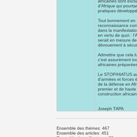
africaines sont exc
d'Afrique qui pourt
pratiques développée
Tout bonnement en dé
reconnaissance comm
dans la manifestatio
en vertu de quoi : l'
serait en mesure de
dévouement à sécur
Admettre que cela lui
c'est assurément ino
africaines préparées 
Le STOP/HIATUS aux
d'armées et forces é
de la défense en Afri
premier et de haute 
construction africa
Joseph TAPA
Ensemble des thèmes: 467
Ensemble des articles: 451