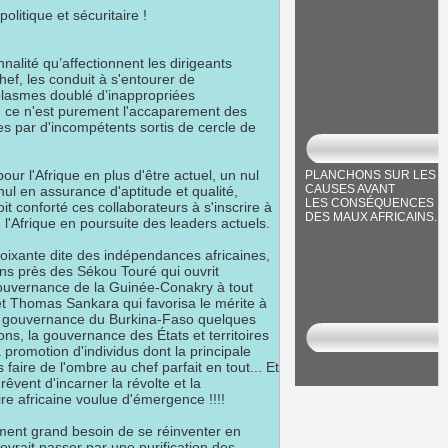
olitique et sécuritaire !
nnalité qu’affectionnent les dirigeants
chef, les conduit à s'entourer de
plasmes doublé d’inappropriées
ce n'est purement l'accaparement des
es par d'incompétents sortis de cercle de
our l'Afrique en plus d'être actuel, un nul
PLANCHONS SUR LES
CAUSES AVANT
nul en assurance d'aptitude et qualité,
LES CONSÉQUENCES
soit conforté ces collaborateurs à s'inscrire à
DES MAUX AFRICAINS.
e l'Afrique en poursuite des leaders actuels.
oixante dite des indépendances africaines,
ns près des Sékou Touré qui ouvrit
 gouvernance de la Guinée-Conakry à tout
et Thomas Sankara qui favorisa le mérite à
 la gouvernance du Burkina-Faso quelques
ons, la gouvernance des États et territoires
a promotion d'individus dont la principale
 faire de l'ombre au chef parfait en tout... Et
rêvent d'incarner la révolte et la
ire africaine voulue d'émergence !!!!
ement grand besoin de se réinventer en
vrait passer par une purification des