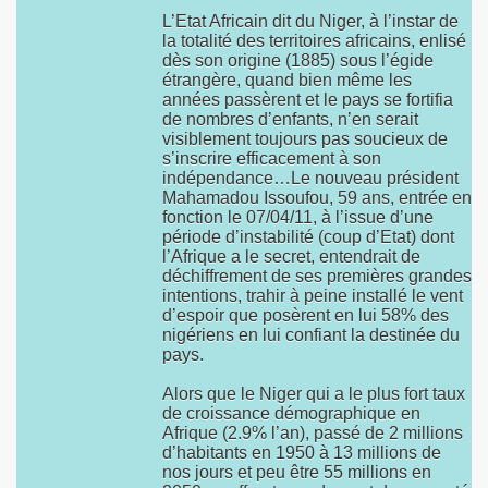
l'émergence...
L’Etat Africain dit du Niger, à l’instar de
la totalité des territoires africains, enlisé
dès son origine (1885) sous l’égide
in au service de l'Afrique !
étrangère, quand bien même les
années passèrent et le pays se fortifia
 tout en esquivant la Justice !!!
de nombres d’enfants, n’en serait
visiblement toujours pas soucieux de
taine catégorie noire dans la politique !
s’inscrire efficacement à son
indépendance…Le nouveau président
Mahamadou Issoufou, 59 ans, entrée en
actuelle
fonction le 07/04/11, à l’issue d’une
période d’instabilité (coup d’Etat) dont
ite et sauvegarde de l'honneur !
l’Afrique a le secret, entendrait de
déchiffrement de ses premières grandes
intentions, trahir à peine installé le vent
 l'Afrique en peine !
d’espoir que posèrent en lui 58% des
nigériens en lui confiant la destinée du
ique, le salmigondis réchauffé !!!
pays.
Alors que le Niger qui a le plus fort taux
de croissance démographique en
Afrique (2.9% l’an), passé de 2 millions
d’habitants en 1950 à 13 millions de
nos jours et peu être 55 millions en