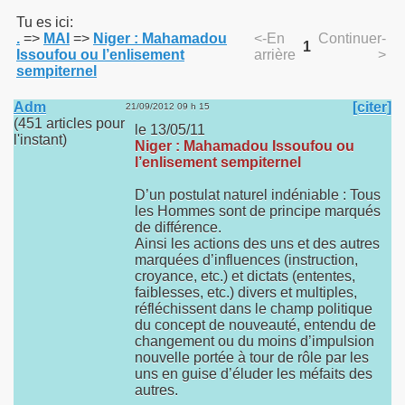
Tu es ici:
.
=>
MAI
=>
Niger : Mahamadou
<-En
Continuer-
1
Issoufou ou l’enlisement
arrière
>
sempiternel
Adm
[citer]
21/09/2012 09 h 15
(451 articles pour
le 13/05/11
l'instant)
Niger : Mahamadou Issoufou ou
l’enlisement sempiternel
D’un postulat naturel indéniable : Tous
les Hommes sont de principe marqués
de différence.
Ainsi les actions des uns et des autres
marquées d’influences (instruction,
croyance, etc.) et dictats (ententes,
faiblesses, etc.) divers et multiples,
réfléchissent dans le champ politique
du concept de nouveauté, entendu de
changement ou du moins d’impulsion
nouvelle portée à tour de rôle par les
uns en guise d’éluder les méfaits des
autres.