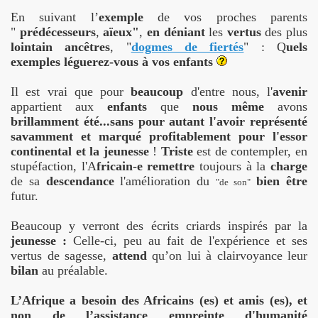
En suivant l’
exemple
de vos proches parents
"
prédécesseurs
,
aïeux"
,
en déniant
les
vertus
des plus
lointain
ancêtres
, "
dogmes de fiertés
" : Q
uels
exemples léguerez-vous à vos enfants
Il est vrai que pour
beaucoup
d'entre nous, l'
avenir
appartient aux
enfants
que
nous même
avons
brillamment
été...
sans pour autant l'avoir représenté
savamment et marqué profitablement pour l'essor
continental et la jeunesse
!
Triste
est de contempler, en
stupéfaction, l'A
fricain-e
remettre
toujours à la
charge
de sa
descendance
l'amélioration du
bien être
"de son"
futur.
Beaucoup y verront des écrits criards inspirés par la
jeunesse :
Celle-ci, peu au fait de l'expérience et ses
vertus de sagesse,
attend
qu’on lui à clairvoyance leur
bilan
au préalable
.
L’Afrique a besoin des Africains (es) et amis (es), et
non de l’assistance empreinte d'humanité