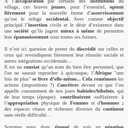
A l’
accaparation
par certains des i
nstitutions
du
village, ces braves
jeunes
, pour l’essentiel,
optent
fièrement
pour la nouvelle forme d’
asservissement
qu’est le refuge
occidental.
Avec comme
objectif
principal l’
insertion
civile et le désir d’existence dans
une
société
qu’ils jugent
mieux à même
de permettre
leur
épanouissement
sous toutes ses formes.
Il n’est ici question de porter du
discrédit
sur celles et
ceux qui revendiquent fièrement leur réussite sociale et
autres intégrations occidentale...
Il est un
constat
qu’au nom du bien être personnel, que
l'on ne saurait reprocher à quiconque, l’
Afrique
"une
fois de plus"
se livre d’elle-même...
Cela remémore
les
actions (impositions ?) d'
ancêtres
devant ce que l’on
appelle couramment de nos jours
babioles/bibelots
, qui
de leur temps (époque)
contribuèrent
-suffixèrent- à
l’
appropriation
physique de
Femmes
et d'
hommes ;
des espaces vitaux et richesses diverses du
continent
sans réelle difficulté…
Sommes nous donc
étonné
de voir en
négation