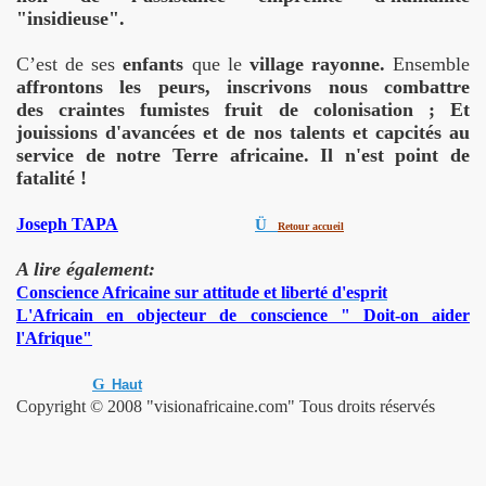
"insidieuse".
C’est de ses
enfants
que le
village rayonne.
Ensemble
affrontons les peurs, inscrivons nous combattre
des craintes fumistes fruit de colonisation ; Et
jouissions d'avancées et de nos talents et capcités au
service de notre Terre africaine. Il n'est point de
fatalité !
Joseph TAPA
Ü
Retour accueil
A lire également:
Conscience Africaine sur attitude et liberté d'espri
t
L'Africain en objecteur de conscience " Doit-on aider
l'Afrique"
G
Haut
Copyright © 2008 "visionafricaine.com" Tous droits réservés