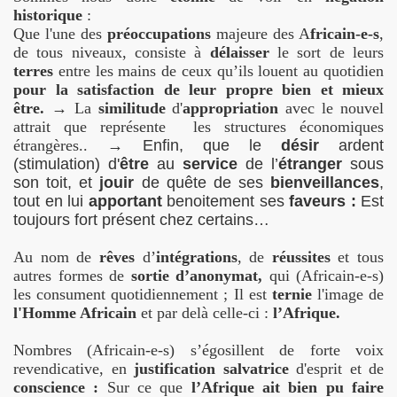
historique
:
Que l'une des
préoccupations
majeure des A
fricain-e-s
,
de tous niveaux, consiste à
délaisser
le sort de leurs
terres
entre les mains de ceux qu’ils louent au quotidien
pour la satisfaction de leur propre bien et mieux
être.
→
La
similitude
d'
appropriation
avec le nouvel
attrait que représente les structures économiques
étrangères..
→
Enfin, que le
désir
ardent
(stimulation) d'
être
au
service
de l’
étranger
sous
son toit, et
jouir
de quête de ses
bienveillances
,
tout en lui
apportant
benoitement ses
faveurs :
Est
toujours fort présent chez certains…
Au nom de
rêves
d’
intégrations
, de
réussites
et tous
autres formes de
sortie d’anonymat,
qui (Africain-e-s)
les consument quotidiennement ; Il est
ternie
l'image de
l'Homme Africain
et par delà celle-ci :
l’Afrique.
Nombres (Africain-e-s) s’égosillent de forte voix
revendicative, en
justification salvatrice
d'esprit et de
conscience :
Sur ce que
l’Afrique ait bien pu faire